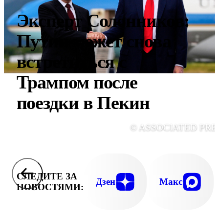
Эксперт Солонников:
Путин может снова
встретиться с
Трампом после
поездки в Пекин
© ASSOCIATED PRE
СЛЕДИТЕ ЗА
Дзен
Макс
НОВОСТЯМИ: