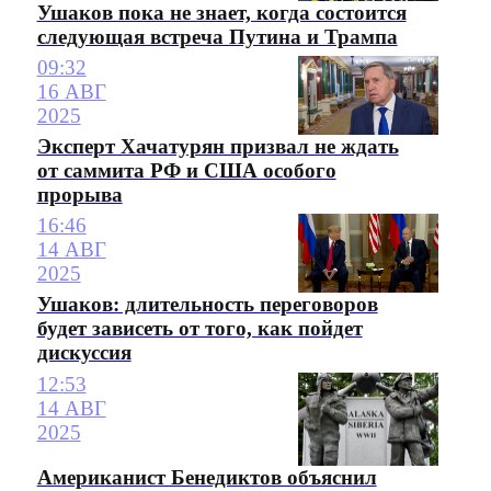
Ушаков пока не знает, когда состоится
следующая встреча Путина и Трампа
09:32
16 АВГ
2025
Эксперт Хачатурян призвал не ждать
от саммита РФ и США особого
прорыва
16:46
14 АВГ
2025
Ушаков: длительность переговоров
будет зависеть от того, как пойдет
дискуссия
12:53
14 АВГ
2025
Американист Бенедиктов объяснил