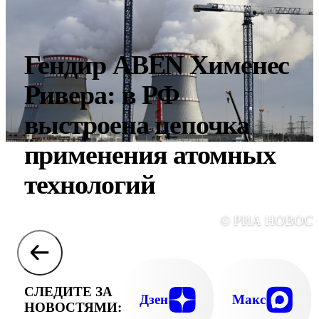
Гендир ABEN Хименес
Ривера: в РФ
выстроена цепочка
применения атомных
технологий
© РИА НОВОС
СЛЕДИТЕ ЗА
Дзен
Макс
НОВОСТЯМИ: