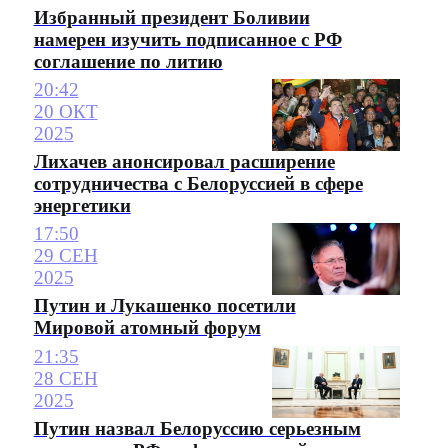
Избранный президент Боливии
намерен изучить подписанное с РФ
соглашение по литию
20:42
20 ОКТ
2025
Лихачев анонсировал расширение
сотрудничества с Белоруссией в сфере
энергетики
17:50
29 СЕН
2025
Путин и Лукашенко посетили
Мировой атомный форум
21:35
28 СЕН
2025
Путин назвал Белоруссию серьезным