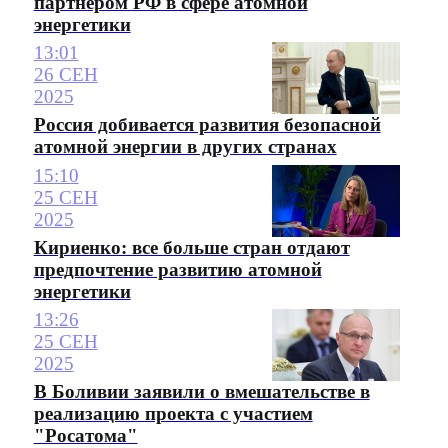
партнером РФ в сфере атомной
энергетики
13:01
26 СЕН
2025
Россия добивается развития безопасной
атомной энергии в других странах
15:10
25 СЕН
2025
Кириенко: все больше стран отдают
предпочтение развитию атомной
энергетики
13:26
25 СЕН
2025
В Боливии заявили о вмешательстве в
реализацию проекта с участием
"Росатома"