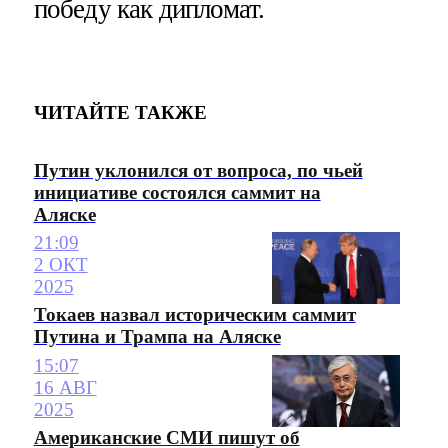
победу как дипломат.
ЧИТАЙТЕ ТАКЖЕ
Путин уклонился от вопроса, по чьей
инициативе состоялся саммит на
Аляске
21:09
2 ОКТ
2025
Токаев назвал историческим саммит
Путина и Трампа на Аляске
15:07
16 АВГ
2025
Американские СМИ пишут об