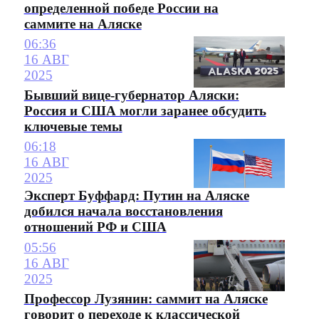
определенной победе России на
саммите на Аляске
06:36
16 АВГ
2025
Бывший вице-губернатор Аляски:
Россия и США могли заранее обсудить
ключевые темы
06:18
16 АВГ
2025
Эксперт Буффард: Путин на Аляске
добился начала восстановления
отношений РФ и США
05:56
16 АВГ
2025
Профессор Лузянин: саммит на Аляске
говорит о переходе к классической