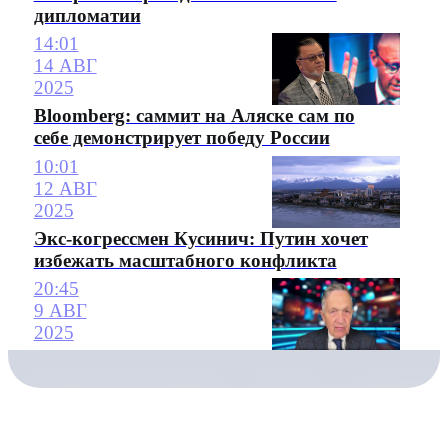
дипломатии
14:01
14 АВГ
2025
Bloomberg: саммит на Аляске сам по
себе демонстрирует победу России
10:01
12 АВГ
2025
Экс-когрессмен Кусинич: Путин хочет
избежать масштабного конфликта
20:45
9 АВГ
2025