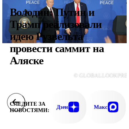
Володин: Путин и
Трамп реализовали
идею Рузвельта
провести саммит на
Аляске
© GLOBALLOOKPRE
СЛЕДИТЕ ЗА
Дзен
Макс
НОВОСТЯМИ: