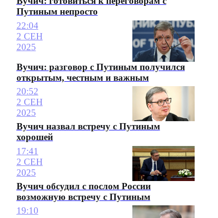
Вучич: готовиться к переговорам с
Путиным непросто
22:04
2 СЕН
2025
Вучич: разговор с Путиным получился
открытым, честным и важным
20:52
2 СЕН
2025
Вучич назвал встречу с Путиным
хорошей
17:41
2 СЕН
2025
Вучич обсудил с послом России
возможную встречу с Путиным
19:10