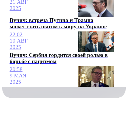
21 АВГ
2025
Вучич: встреча Путина и Трампа
может стать шагом к миру на Украине
22:02
10 АВГ
2025
Вучич: Сербия гордится своей ролью в
борьбе с нацизмом
20:58
9 МАЯ
2025