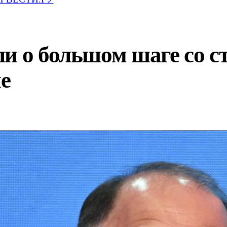
и о большом шаге со с
е