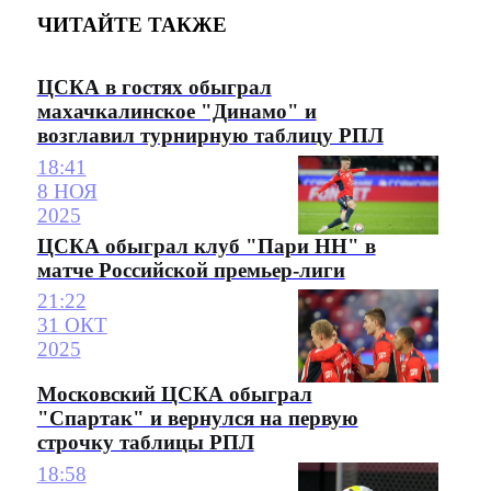
ЧИТАЙТЕ ТАКЖЕ
ЦСКА в гостях обыграл
махачкалинское "Динамо" и
возглавил турнирную таблицу РПЛ
18:41
8 НОЯ
2025
ЦСКА обыграл клуб "Пари НН" в
матче Российской премьер-лиги
21:22
31 ОКТ
2025
Московский ЦСКА обыграл
"Спартак" и вернулся на первую
строчку таблицы РПЛ
18:58