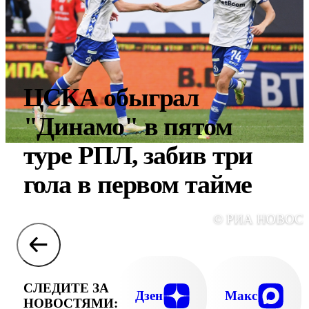
ЦСКА обыграл
"Динамо" в пятом
туре РПЛ, забив три
гола в первом тайме
© РИА НОВОС
СЛЕДИТЕ ЗА
Дзен
Макс
НОВОСТЯМИ: