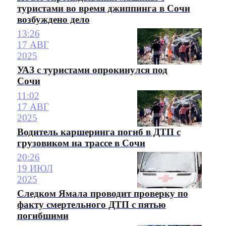
туристами во время джиппинга в Сочи
возбуждено дело
13:26
17 АВГ
2025
УАЗ с туристами опрокинулся под
Сочи
11:02
17 АВГ
2025
Водитель каршеринга погиб в ДТП с
грузовиком на трассе в Сочи
20:26
19 ИЮЛ
2025
Следком Ямала проводит проверку по
факту смертельного ДТП с пятью
погибшими