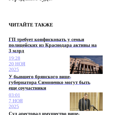
ЧИТАЙТЕ ТАКЖЕ
ГП требует конфисковать у семьи
полицейских из Краснодара активы на
3 млрд
19:28
20 НОЯ
2025
У бывшего брянского вице-
губернатора Симоненко могут быть
еще соучастники
03:01
7 НОЯ
2025
Суд арестовал имущество вице-