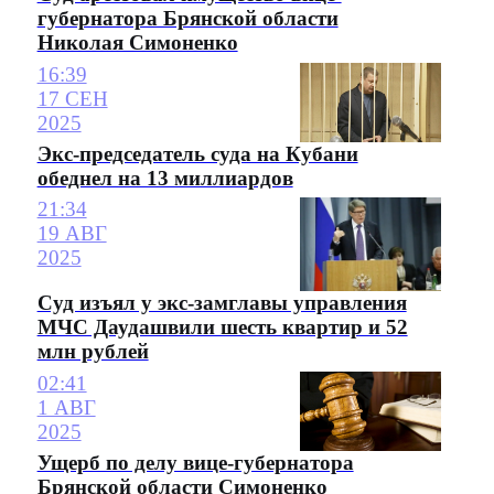
губернатора Брянской области
Николая Симоненко
16:39
17 СЕН
2025
Экс-председатель суда на Кубани
обеднел на 13 миллиардов
21:34
19 АВГ
2025
Суд изъял у экс-замглавы управления
МЧС Даудашвили шесть квартир и 52
млн рублей
02:41
1 АВГ
2025
Ущерб по делу вице-губернатора
Брянской области Симоненко