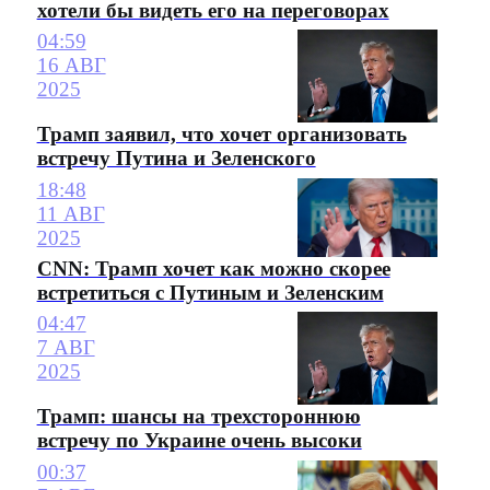
хотели бы видеть его на переговорах
04:59
16 АВГ
2025
Трамп заявил, что хочет организовать
встречу Путина и Зеленского
18:48
11 АВГ
2025
CNN: Трамп хочет как можно скорее
встретиться с Путиным и Зеленским
04:47
7 АВГ
2025
Трамп: шансы на трехстороннюю
встречу по Украине очень высоки
00:37