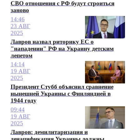
СВО отношения с РФ будут строиться
заново
14:46
23 АВГ
2025
Лавров назвал риторику ЕС о
"нападении" РФ на Украину детским
лепетом
14:14
19 АВГ
2025
Президент Стубб объяснил сравнение
нынешней Украины с Финляндией в
1944 году
09:44
19 АВГ
2025
Лавров: демилитаризация и
денацификация Украины должны