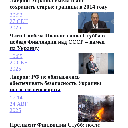
Лавров: Украина имела шанс
сохранить старые границы в 2014 году
20:52
27 СЕН
2025
Член Совбеза Иванов: слова Стубба о
победе Финляндии над СССР – намек
на Украину
10:05
20 СЕН
2025
Лавров: РФ не обязывалась
обеспечивать безопасность Украины
после госпереворота
17:14
24 АВГ
2025
Президент Финляндии Стубб: после