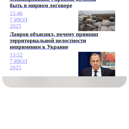
быть в мирном договоре
15:46
7 ИЮЛ
2025
Лавров объяснил, почему принцип
территориальной целостности
неприменим к Украине
13:52
7 ИЮЛ
2025