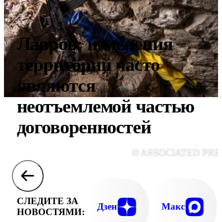
Лавров: изменения
территорий часто
являются
неотъемлемой частью
договоренностей
© ASSOCIATED PRE
СЛЕДИТЕ ЗА
Дзен
Макс
НОВОСТЯМИ: