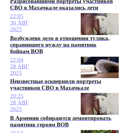
Разрисовавшими портреты участников
СВО в Махачкале оказались дети
22:05
30 АВГ
2025
Возбуждено дело в отношении туляка,
справившего нужду на памятник
бойцам ВОВ
22:04
28 АВГ
2025
Неизвестные осквернили портреты
участников СВО в Махачкале
20:25
28 АВГ
2025
В Армении собираются демонтировать
памятник героям ВОВ