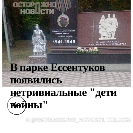
В парке Ессентуков
появились
нетривиальные "дети
войны"
© @OSTOROZHNO_NOVOSTI, TELEGR