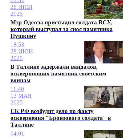
22:52
26 ИЮЛ
2025
Мэр Одессы пристыдил солдата ВСУ,
который выступал за снос памятника
Пушкину
18:53
28 ИЮН
2025
В Таллине задержали вандалов,
осквернивших памятник советским
воинам
11:40
13 МАЯ
2025
СК РФ возбудит дело по факту
осквернения "Бронзового солдата" в
Таллине
04:01