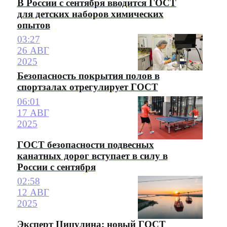
В России с сентября вводится ГОСТ
для детских наборов химических
опытов
03:27
26 АВГ
2025
Безопасность покрытия полов в
спортзалах отрегулирует ГОСТ
06:01
17 АВГ
2025
ГОСТ безопасности подвесных
канатных дорог вступает в силу в
России с сентября
02:58
12 АВГ
2025
Эксперт Цицулина: новый ГОСТ