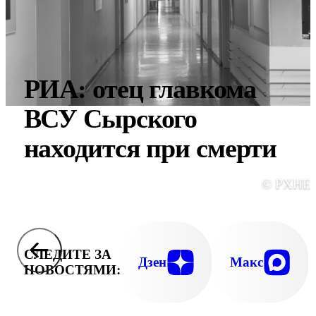
РИА: отец главкома
ВСУ Сырского
находится при смерти
© PXHE
СЛЕДИТЕ ЗА
Дзен
Макс
НОВОСТЯМИ: