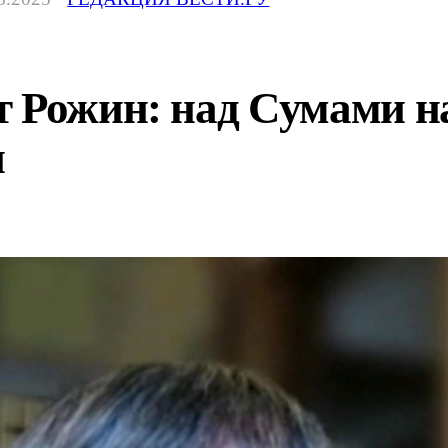
т Рожин: над Сумами н
н