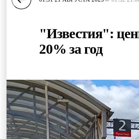
"Известия": це
20% за год