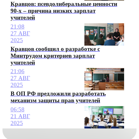
Кравцов: псевдолиберальные ценности
90-х – причина низких зарплат
учителей
21:08
27 АВГ
2025
Кравцов сообщил о разработке с
Минтрудом критериев зарплат
учителей
21:06
27 АВГ
2025
В ОП РФ предложили разработать
механизм защиты прав учителей
06:58
21 АВГ
2025