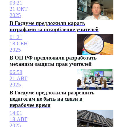
03:21
21 ОКТ
2025
В Госдуме предложили карать
штрафами за оскорбление учителей
01:21
18 СЕН
2025
В ОП РФ предложили разработать
механизм защиты прав учителей
06:58
21 АВГ
2025
В Госдуме предложили разрешить
педагогам не быть на связи в
нерабочее время
14:01
18 АВГ
2025