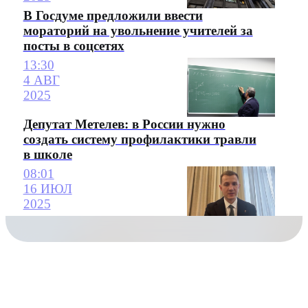
В Госдуме предложили ввести
мораторий на увольнение учителей за
посты в соцсетях
13:30
4 АВГ
2025
Депутат Метелев: в России нужно
создать систему профилактики травли
в школе
08:01
16 ИЮЛ
2025