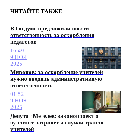
ЧИТАЙТЕ ТАКЖЕ
В Госдуме предложили ввести
ответственность за оскорбления
педагогов
16:49
9 НОЯ
2025
Миронов: за оскорбление учителей
нужно вводить административную
ответственность
01:52
9 НОЯ
2025
Депутат Метелев: законопроект о
буллинге затронет и случаи травли
учителей