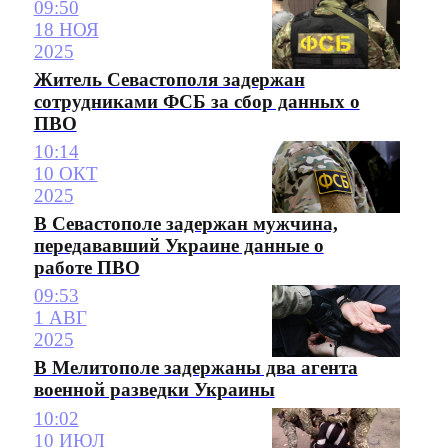
09:50
18 НОЯ
2025
Житель Севастополя задержан
сотрудниками ФСБ за сбор данных о
ПВО
10:14
10 ОКТ
2025
В Севастополе задержан мужчина,
передававший Украине данные о
работе ПВО
09:53
1 АВГ
2025
В Мелитополе задержаны два агента
военной разведки Украины
10:02
10 ИЮЛ