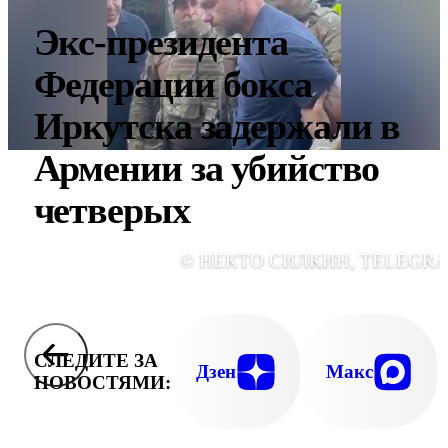
Экс-президента
Федерации бокса
Иркутска задержали в
Армении за убийство
четверых
© НЕКТО СИЛКИН, TELEGR
СЛЕДИТЕ ЗА
Дзен
Макс
НОВОСТЯМИ: