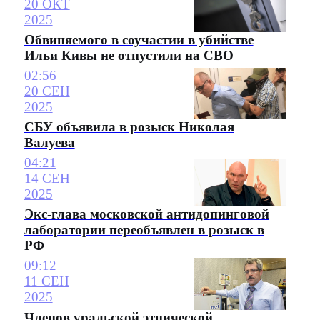
20 ОКТ
2025
Обвиняемого в соучастии в убийстве
Ильи Кивы не отпустили на СВО
02:56
20 СЕН
2025
СБУ объявила в розыск Николая
Валуева
04:21
14 СЕН
2025
Экс-глава московской антидопинговой
лаборатории переобъявлен в розыск в
РФ
09:12
11 СЕН
2025
Членов уральской этнической