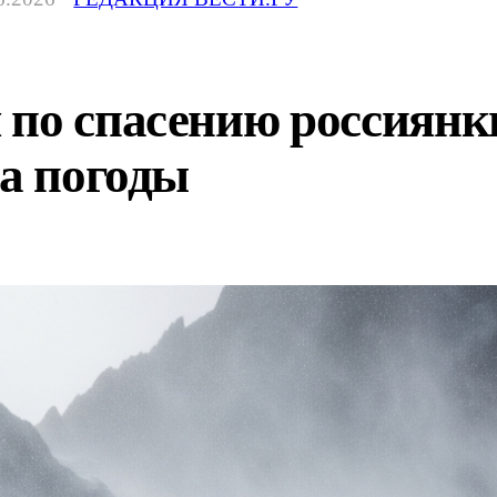
по спасению россиянк
за погоды