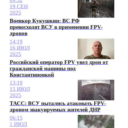
09:52
19 СЕН
2025
Военкор Кукушкин: ВС РФ
превосходят ВСУ в применении FPV-
дронов
14:19
16 ИЮЛ
2025
Российский оператор FPV увел дрон от
гражданской машины под
Константиновкой
13:10
15 ИЮЛ
2025
ТАСС: ВСУ пытались атаковать FPV-
дроном эвакуируемых жителей ДНР
06:15
1 ИЮЛ