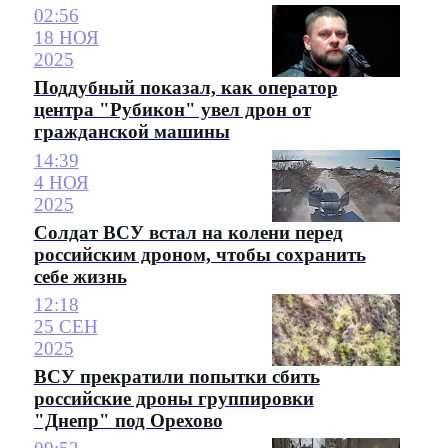
02:56
18 НОЯ
2025
Поддубный показал, как оператор
центра "Рубикон" увел дрон от
гражданской машины
14:39
4 НОЯ
2025
Солдат ВСУ встал на колени перед
российским дроном, чтобы сохранить
себе жизнь
12:18
25 СЕН
2025
ВСУ прекратили попытки сбить
российские дроны группировки
"Днепр" под Орехово