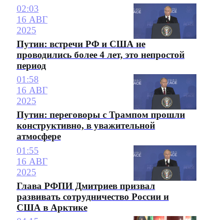
02:03
16 АВГ
2025
Путин: встречи РФ и США не
проводились более 4 лет, это непростой
период
01:58
16 АВГ
2025
Путин: переговоры с Трампом прошли
конструктивно, в уважительной
атмосфере
01:55
16 АВГ
2025
Глава РФПИ Дмитриев призвал
развивать сотрудничество России и
США в Арктике