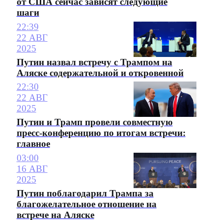
от США сейчас зависят следующие
шаги
22:39
22 АВГ
2025
Путин назвал встречу с Трампом на
Аляске содержательной и откровенной
22:30
22 АВГ
2025
Путин и Трамп провели совместную
пресс-конференцию по итогам встречи:
главное
03:00
16 АВГ
2025
Путин поблагодарил Трампа за
благожелательное отношение на
встрече на Аляске