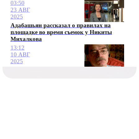
03:50
23 АВГ
2025
Адабашьян рассказал о правилах на
площадке во время съемок у Никиты
Михалкова
13:12
10 АВГ
2025