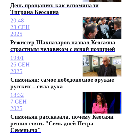
День прощания: как вспоминали
Тиграна Кеосаяна
20:48
28 СЕН
2025
Режиссер Шахназаров назвал Кеосаяна
страстным человеком с ясной позицией
19:01
26 СЕН
2025
Симоньян: самое победоносное оружие
русских – сила духа
18:32
7 СЕН
2025
Симоньян рассказала, почему Кеосаян
решил снять "Семь дней Петра
Семеныча"