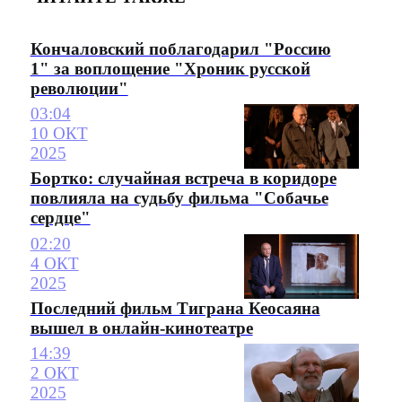
Кончаловский поблагодарил "Россию
1" за воплощение "Хроник русской
революции"
03:04
10 ОКТ
2025
Бортко: случайная встреча в коридоре
повлияла на судьбу фильма "Собачье
сердце"
02:20
4 ОКТ
2025
Последний фильм Тиграна Кеосаяна
вышел в онлайн-кинотеатре
14:39
2 ОКТ
2025