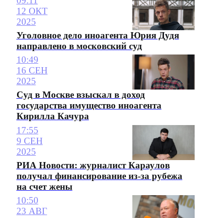
09:11
12 ОКТ
2025
Уголовное дело иноагента Юрия Дудя
направлено в московский суд
10:49
16 СЕН
2025
Суд в Москве взыскал в доход
государства имущество иноагента
Кирилла Качура
17:55
9 СЕН
2025
РИА Новости: журналист Караулов
получал финансирование из-за рубежа
на счет жены
10:50
23 АВГ