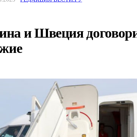
на и Швеция договори
ужие