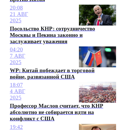
20:08
21 АВГ
2025
Посольство КНР: cотрудничество
Москвы и Пекина законно и
заслуживает уважения
04:20
7 АВГ
2025
WP: Китай побеждает в торговой
войне, развязанной США
18:07
4 АВГ
2025
Профессор Маслов считает, что КНР
абсолютно не собирается идти на
конфликт с США
19:42