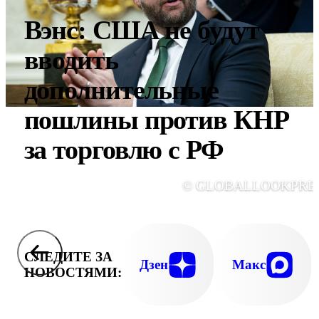
Вэнс: США не будут
вводить
дополнительные
пошлины против КНР
за торговлю с РФ
© GLOBALLOOKPRE
СЛЕДИТЕ ЗА
Дзен
Макс
НОВОСТЯМИ: