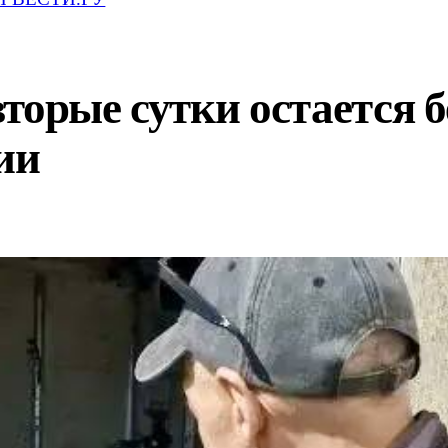
торые сутки остается б
ии