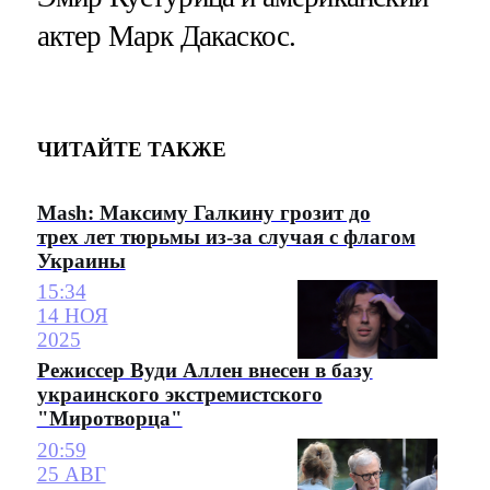
актер Марк Дакаскос.
ЧИТАЙТЕ ТАКЖЕ
Mash: Максиму Галкину грозит до
трех лет тюрьмы из-за случая с флагом
Украины
15:34
14 НОЯ
2025
Режиссер Вуди Аллен внесен в базу
украинского экстремистского
"Миротворца"
20:59
25 АВГ