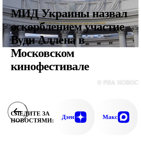
МИД Украины назвал
оскорблением участие
Вуди Аллена в
Московском
кинофестивале
© РИА НОВОС
СЛЕДИТЕ ЗА
Дзен
Макс
НОВОСТЯМИ: