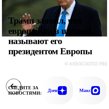
Трамп заявил, что
европейцы в шутку
называют его
президентом Европы
© ASSOCIATED PRE
СЛЕДИТЕ ЗА
Дзен
Макс
НОВОСТЯМИ: