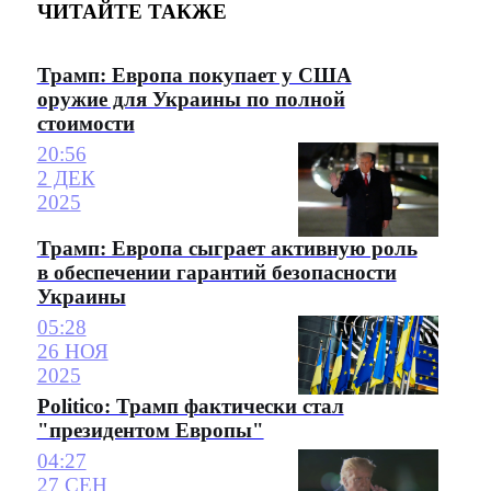
ЧИТАЙТЕ ТАКЖЕ
Трамп: Европа покупает у США
оружие для Украины по полной
стоимости
20:56
2 ДЕК
2025
Трамп: Европа сыграет активную роль
в обеспечении гарантий безопасности
Украины
05:28
26 НОЯ
2025
Politico: Трамп фактически стал
"президентом Европы"
04:27
27 СЕН