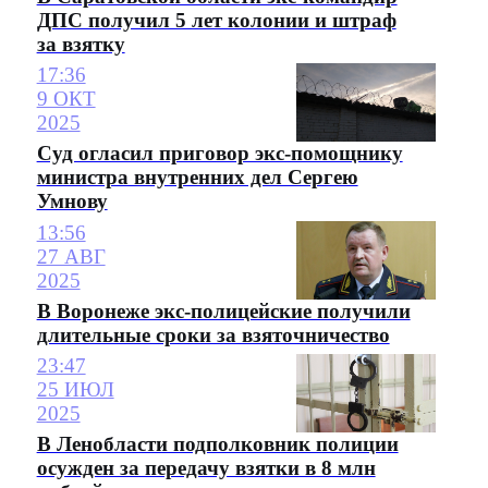
ДПС получил 5 лет колонии и штраф
за взятку
17:36
9 ОКТ
2025
Суд огласил приговор экс-помощнику
министра внутренних дел Сергею
Умнову
13:56
27 АВГ
2025
В Воронеже экс-полицейские получили
длительные сроки за взяточничество
23:47
25 ИЮЛ
2025
В Ленобласти подполковник полиции
осужден за передачу взятки в 8 млн