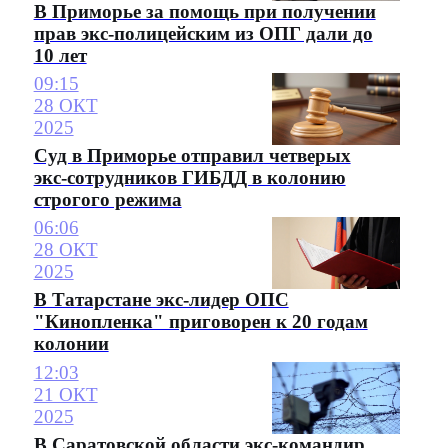
В Приморье за помощь при получении
прав экс-полицейским из ОПГ дали до
10 лет
09:15
28 ОКТ
2025
Суд в Приморье отправил четверых
экс-сотрудников ГИБДД в колонию
строгого режима
06:06
28 ОКТ
2025
В Татарстане экс-лидер ОПС
"Кинопленка" приговорен к 20 годам
колонии
12:03
21 ОКТ
2025
В Саратовской области экс-командир