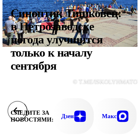
Синоптик Тишковец:
в Петрозаводске
погода улучшится
только к началу
сентября
© T.ME/ISKOLYHMATO
СЛЕДИТЕ ЗА
Дзен
Макс
НОВОСТЯМИ: