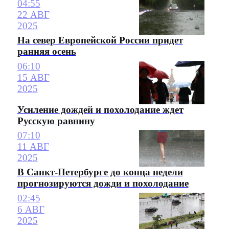
04:55
22 АВГ
2025
На север Европейской России придет
ранняя осень
06:10
15 АВГ
2025
Усиление дождей и похолодание ждет
Русскую равнину
07:10
11 АВГ
2025
В Санкт-Петербурге до конца недели
прогнозируются дожди и похолодание
02:45
6 АВГ
2025