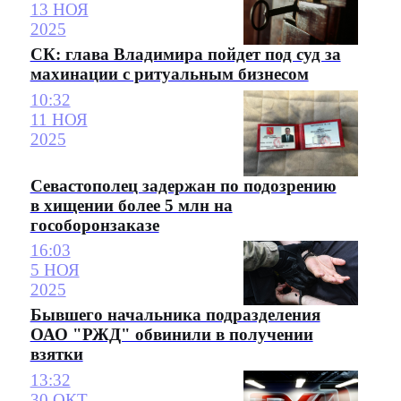
13 НОЯ
2025
СК: глава Владимира пойдет под суд за
махинации с ритуальным бизнесом
10:32
11 НОЯ
2025
Севастополец задержан по подозрению
в хищении более 5 млн на
гособоронзаказе
16:03
5 НОЯ
2025
Бывшего начальника подразделения
ОАО "РЖД" обвинили в получении
взятки
13:32
30 ОКТ