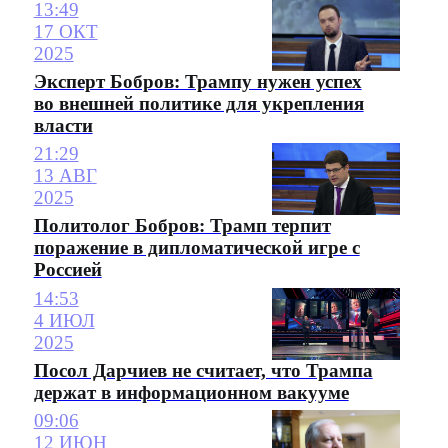
13:49
17 ОКТ
2025
Эксперт Бобров: Трампу нужен успех
во внешней политике для укрепления
власти
21:29
13 АВГ
2025
Политолог Бобров: Трамп терпит
поражение в дипломатической игре с
Россией
14:53
4 ИЮЛ
2025
Посол Дарчиев не считает, что Трампа
держат в информационном вакууме
09:06
12 ИЮН