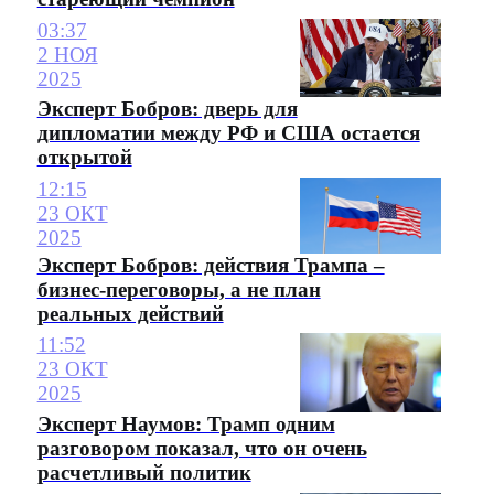
03:37
2 НОЯ
2025
Эксперт Бобров: дверь для
дипломатии между РФ и США остается
открытой
12:15
23 ОКТ
2025
Эксперт Бобров: действия Трампа –
бизнес-переговоры, а не план
реальных действий
11:52
23 ОКТ
2025
Эксперт Наумов: Трамп одним
разговором показал, что он очень
расчетливый политик