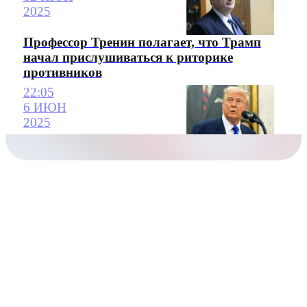
2025
Профессор Тренин полагает, что Трамп
начал прислушиваться к риторике
противников
22:05
6 ИЮН
2025