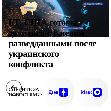
FT: США готовы
делиться с Киевом
разведданными после
украинского
конфликта
СЛЕДИТЕ ЗА
Дзен
Макс
НОВОСТЯМИ: