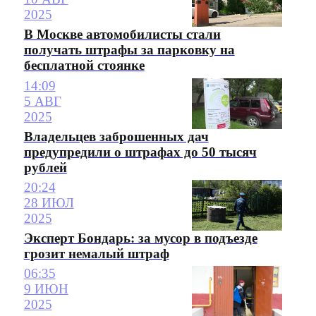
2025
В Москве автомобилисты стали
получать штрафы за парковку на
бесплатной стоянке
14:09
5 АВГ
2025
Владельцев заброшенных дач
предупредили о штрафах до 50 тысяч
рублей
20:24
28 ИЮЛ
2025
Эксперт Бондарь: за мусор в подъезде
грозит немалый штраф
06:35
9 ИЮН
2025