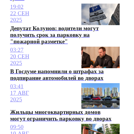
19:02
22 СЕН
2025
Депутат Колунов: водители могут
получить срок за парковку на
"пожарной разметке"
03:27
20 СЕН
2025
В Госдуме напомнили о штрафах за
подпирание автомобилей во дворах
03:41
17 АВГ
2025
Жильцы многоквартирных домов
могут ограничить парковку во дворах
09:50
10 АВГ