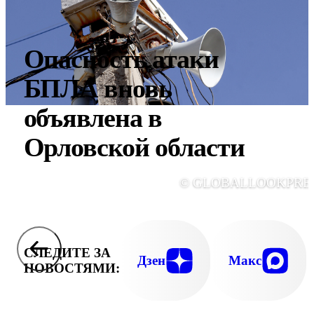
Опасность атаки
БПЛА вновь
объявлена в
Орловской области
© GLOBALLOOKPRE
СЛЕДИТЕ ЗА
Дзен
Макс
НОВОСТЯМИ: