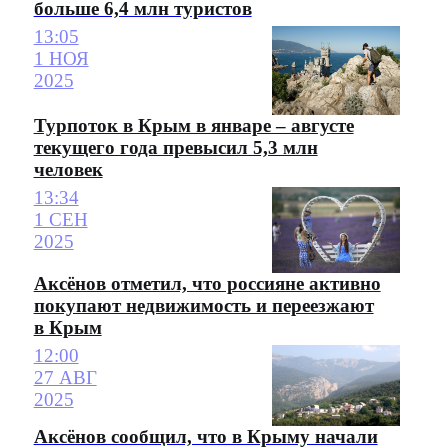
больше 6,4 млн туристов
13:05
1 НОЯ
2025
Турпоток в Крым в январе – августе
текущего года превысил 5,3 млн
человек
13:34
1 СЕН
2025
Аксёнов отметил, что россияне активно
покупают недвижимость и переезжают
в Крым
12:00
27 АВГ
2025
Аксёнов сообщил, что в Крыму начали