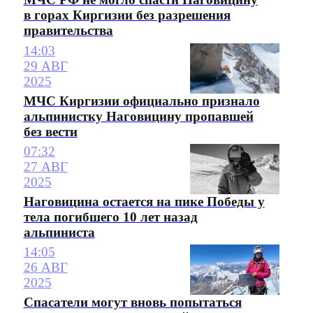
в горах Киргизии без разрешения
правительства
14:03
29 АВГ
2025
МЧС Киргизии официально признало
альпинистку Наговицину пропавшей
без вести
07:32
27 АВГ
2025
Наговицина остается на пике Победы у
тела погибшего 10 лет назад
альпиниста
14:05
26 АВГ
2025
Спасатели могут вновь попытаться