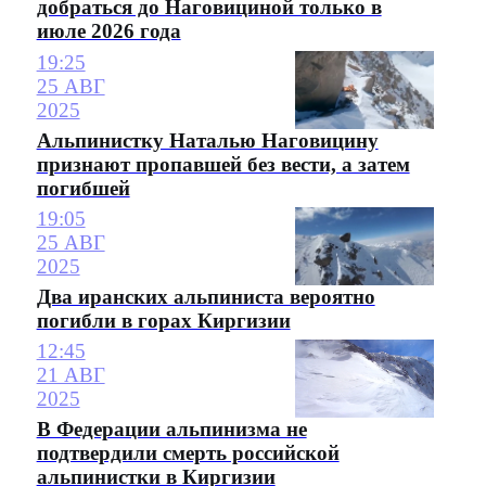
добраться до Наговициной только в
июле 2026 года
19:25
25 АВГ
2025
Альпинистку Наталью Наговицину
признают пропавшей без вести, а затем
погибшей
19:05
25 АВГ
2025
Два иранских альпиниста вероятно
погибли в горах Киргизии
12:45
21 АВГ
2025
В Федерации альпинизма не
подтвердили смерть российской
альпинистки в Киргизии