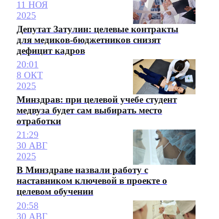
11 НОЯ
2025
Депутат Затулин: целевые контракты
для медиков-бюджетников снизят
дефицит кадров
20:01
8 ОКТ
2025
Минздрав: при целевой учебе студент
медвуза будет сам выбирать место
отработки
21:29
30 АВГ
2025
В Минздраве назвали работу с
наставником ключевой в проекте о
целевом обучении
20:58
30 АВГ