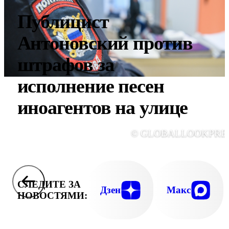
Публицист
Антоновский против
штрафов за
исполнение песен
иноагентов на улице
© GLOBALLOOKPRE
СЛЕДИТЕ ЗА
Дзен
Макс
НОВОСТЯМИ: