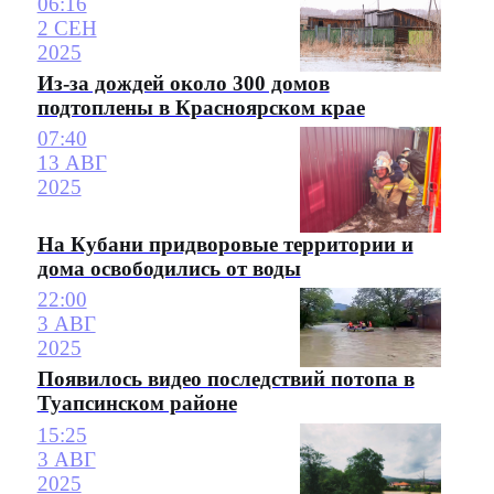
06:16
2 СЕН
2025
Из-за дождей около 300 домов
подтоплены в Красноярском крае
07:40
13 АВГ
2025
На Кубани придворовые территории и
дома освободились от воды
22:00
3 АВГ
2025
Появилось видео последствий потопа в
Туапсинском районе
15:25
3 АВГ
2025