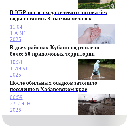
В КБР после схода селевого потока без
воды остались 3 тысячи человек
11:04
1 АВГ
2025
В двух районах Кубани подтоплено
более 50 придомовых территорий
10:31
1 ИЮЛ
2025
После обильных осадков затопило
поселение в Хабаровском крае
06:59
23 ИЮН
2025