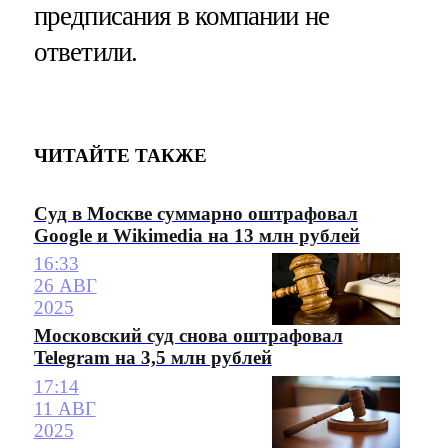
предписания в компании не
ответили.
ЧИТАЙТЕ ТАКЖЕ
Суд в Москве суммарно оштрафовал
Google и Wikimedia на 13 млн рублей
16:33
26 АВГ
2025
Московский суд снова оштрафовал
Telegram на 3,5 млн рублей
17:14
11 АВГ
2025