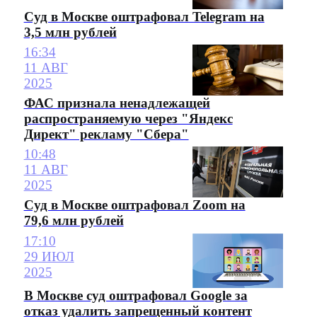
Суд в Москве оштрафовал Telegram на
3,5 млн рублей
16:34
11 АВГ
2025
ФАС признала ненадлежащей
распространяемую через "Яндекс
Директ" рекламу "Сбера"
10:48
11 АВГ
2025
Суд в Москве оштрафовал Zoom на
79,6 млн рублей
17:10
29 ИЮЛ
2025
В Москве суд оштрафовал Google за
отказ удалить запрещенный контент