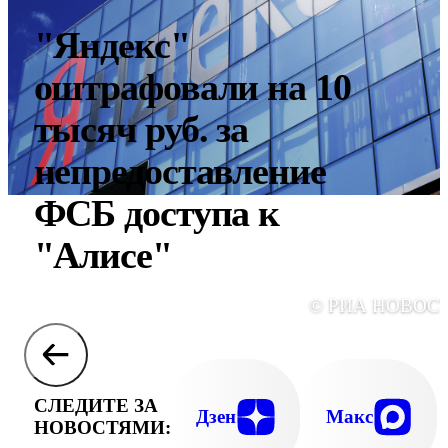
"Яндекс"
оштрафовали на 10
тысяч руб. за
непредоставление
ФСБ доступа к
"Алисе"
© РИА НОВОС
СЛЕДИТЕ ЗА
Дзен
Макс
НОВОСТЯМИ: