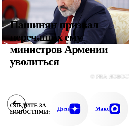
Пашинян призвал
перечащих ему
министров Армении
уволиться
© РИА НОВОС
СЛЕДИТЕ ЗА
Дзен
Макс
НОВОСТЯМИ: