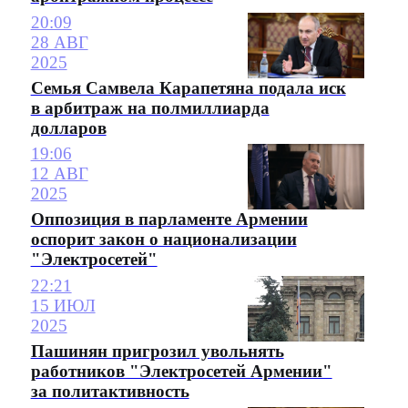
20:09
28 АВГ
2025
Семья Самвела Карапетяна подала иск
в арбитраж на полмиллиарда
долларов
19:06
12 АВГ
2025
Оппозиция в парламенте Армении
оспорит закон о национализации
"Электросетей"
22:21
15 ИЮЛ
2025
Пашинян пригрозил увольнять
работников "Электросетей Армении"
за политактивность