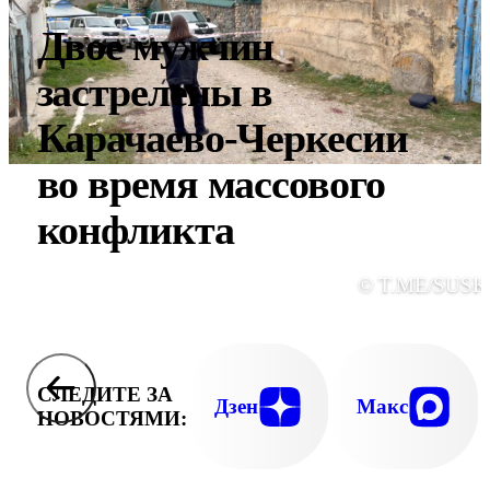
Двое мужчин
застрелены в
Карачаево-Черкесии
во время массового
конфликта
© T.ME/SUSK
СЛЕДИТЕ ЗА
Дзен
Макс
НОВОСТЯМИ: