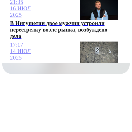
21:35
16 ИЮЛ
2025
В Ингушетии двое мужчин устроили
перестрелку возле рынка, возбуждено
дело
17:17
14 ИЮЛ
2025