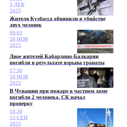
3 ДЕК
2025
Жителя Кузбасса обвинили в убийстве
двух человек
09:03
20 НОЯ
2025
Двое жителей Кабардино-Балкарии
погибли в результате взрыва гранаты
17:30
10 НОЯ
2025
В Чувашии при пожаре в частном доме
погибли 2 человека, СК начал
проверку
18:30
13 СЕН
2025