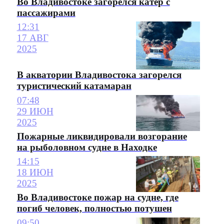
Во Владивостоке загорелся катер с
пассажирами
12:31
17 АВГ
2025
В акватории Владивостока загорелся
туристический катамаран
07:48
29 ИЮН
2025
Пожарные ликвидировали возгорание
на рыболовном судне в Находке
14:15
18 ИЮН
2025
Во Владивостоке пожар на судне, где
погиб человек, полностью потушен
09:50