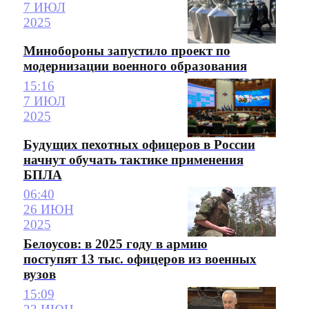
7 ИЮЛ
2025
Минобороны запустило проект по
модернизации военного образования
15:16
7 ИЮЛ
2025
Будущих пехотных офицеров в России
начнут обучать тактике применения
БПЛА
06:40
26 ИЮН
2025
Белоусов: в 2025 году в армию
поступят 13 тыс. офицеров из военных
вузов
15:09