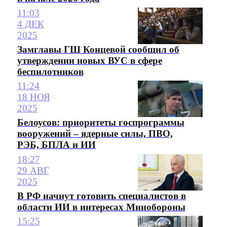
11:03
4 ДЕК
2025
Замглавы ГШ Концевой сообщил об
утверждении новых ВУС в сфере
беспилотников
11:24
18 НОЯ
2025
Белоусов: приоритеты госпрограммы
вооружений – ядерные силы, ПВО,
РЭБ, БПЛА и ИИ
18:27
29 АВГ
2025
В РФ начнут готовить специалистов в
области ИИ в интересах Минобороны
15:25