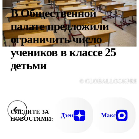
В Общественной
палате предложили
ограничить число
учеников в классе 25
детьми
© GLOBALLOOKPRE
СЛЕДИТЕ ЗА
Дзен
Макс
НОВОСТЯМИ: