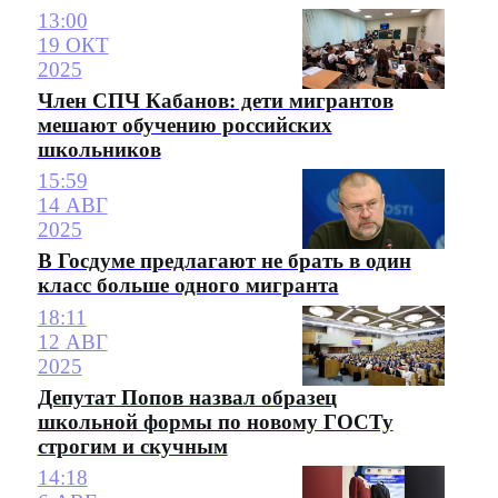
13:00
19 ОКТ
2025
Член СПЧ Кабанов: дети мигрантов
мешают обучению российских
школьников
15:59
14 АВГ
2025
В Госдуме предлагают не брать в один
класс больше одного мигранта
18:11
12 АВГ
2025
Депутат Попов назвал образец
школьной формы по новому ГОСТу
строгим и скучным
14:18