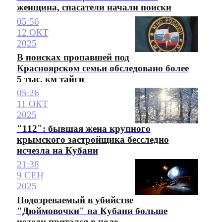
женщина, спасатели начали поиски
05:56
12 ОКТ
2025
В поисках пропавшей под
Красноярском семьи обследовано более
5 тыс. км тайги
05:26
11 ОКТ
2025
"112": бывшая жена крупного
крымского застройщика бесследно
исчезла на Кубани
21:38
9 СЕН
2025
Подозреваемый в убийстве
"Дюймовочки" на Кубани больше
недели прятался в поле