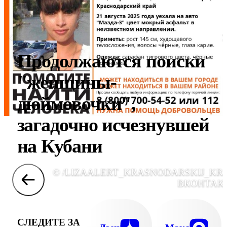
Продолжаются поиски
"женщины-
дюймовочки",
загадочно исчезнувшей
на Кубани
© /LIZAALERT_KRASNODARSKIJ_KRA
ВКОНТАК
СЛЕДИТЕ ЗА