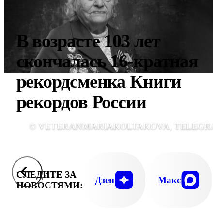
В возрасте 103 лет
скончалась 16-кратная
рекордсменка Книги
рекордов России
© VETERANMARIAKOLTAKOVA, TELEGR
СЛЕДИТЕ ЗА
Дзен
Макс
НОВОСТЯМИ: