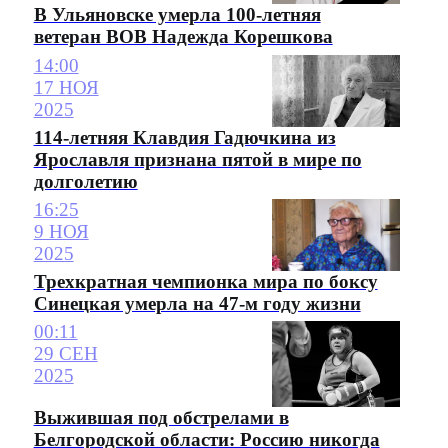
В Ульяновске умерла 100-летняя
ветеран ВОВ Надежда Корешкова
14:00
17 НОЯ
2025
114-летняя Клавдия Гадючкина из
Ярославля признана пятой в мире по
долголетию
16:25
9 НОЯ
2025
Трехкратная чемпионка мира по боксу
Синецкая умерла на 47-м году жизни
00:11
29 СЕН
2025
Выжившая под обстрелами в
Белгородской области: Россию никогда