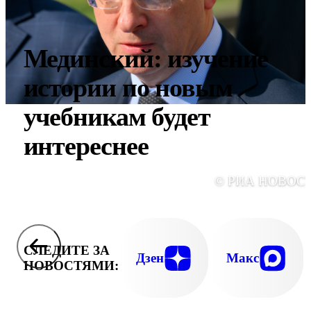
Мединский: изучение
истории по новым
учебникам будет
интереснее
© РИА НОВОС
СЛЕДИТЕ ЗА
Дзен
Макс
НОВОСТЯМИ: